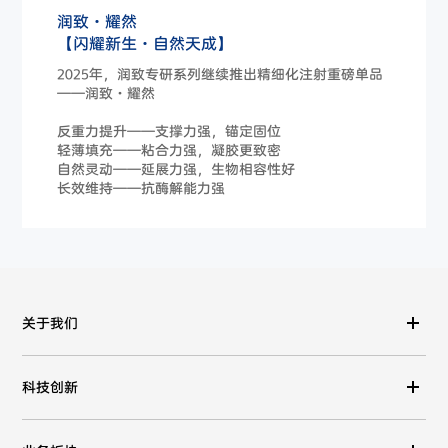
润致·耀然
【闪耀新生·自然天成】
2025年，润致专研系列继续推出精细化注射重磅单品
——润致·耀然
反重力提升——支撑力强，锚定固位
轻薄填充——粘合力强，凝胶更致密
自然灵动——延展力强，生物相容性好
长效维持——抗酶解能力强
关于我们
科技创新