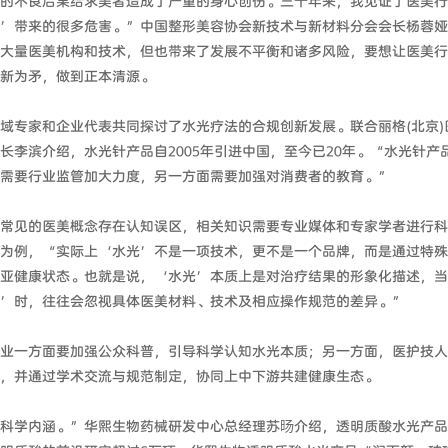
的不良后果给求美者造成了严重的身心创伤。三十年来，我见证了医美行
’带来的很多危害。”中国整形美容协会新技术与新材料分会会长杨蓉娅
大量医美机构和技术，但也带来了发展不平衡和诸多风险，要想让医美行
新为矛，做到正本清源。
域专家和企业代表共同探讨了水光疗法的合规创新发展。联合丽格(北京)
长李滨介绍，水光针产品自2005年引进中国，至今已20年。“水光针产
需要行业监管加大力度，另一方面需要加强对消费者的教育。”
常见的医美概念存在认知误区，相关知识需要专业媒体和专家学者进行科
为例，“实际上‘水光’不是一项技术，更不是一个品牌，而是通过特殊
亚健康状态。也就是说，‘水光’本质上是对治疗结果的形象化描述，当
’时，往往会忽视具体医美材料、技术及相应操作规范的差异。”
业一方面要加强公众科普，引导科学认知水光本质；另一方面，医护技人
，并通过学术交流与规范制定，协同上中下游共建健康生态。
科学内涵。”华熙生物药械研发中心总经理苏旸介绍，透明质酸水光产品