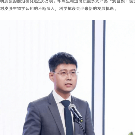
明质酸的前沿研究超过6万项。华熙生物透明质酸水光产品“润百颜·玻
对皮肤生物学认知的不断深入，科学抗衰会迎来新的发展机遇。